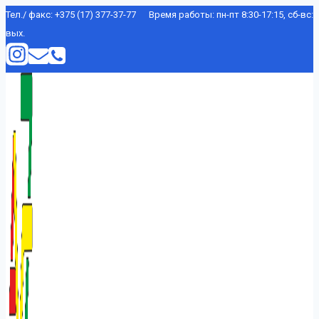
Перейти
Тел./ факс: +375 (17) 377-37-77 Время работы: пн-пт 8:30-17:15, сб-вс:
вых.
к
содержимому